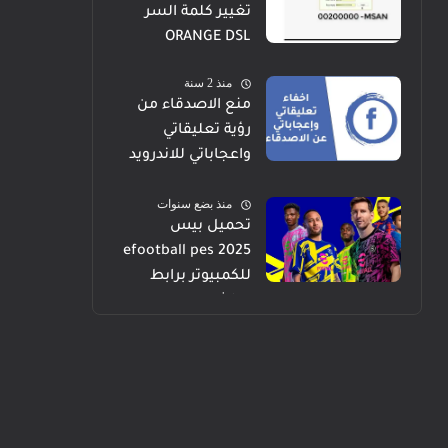
تغيير كلمة السر
ORANGE DSL
منذ 2 سنة
منع الاصدقاء من
رؤية تعليقاتي
واعجاباتي للاندرويد
والايفون والكمبيوتر
منذ بضع سنوات
تحميل بيس
efootball pes 2025
للكمبيوتر برابط
مباشر