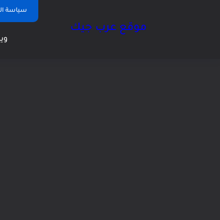
سياسة ا
موقع عرب جيك
وين