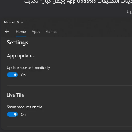
كل ما يجب عليك فعله الآن هو الانتقال لقسم تحديثات التطبيقات App Updates وجعل خيار ” تحديث