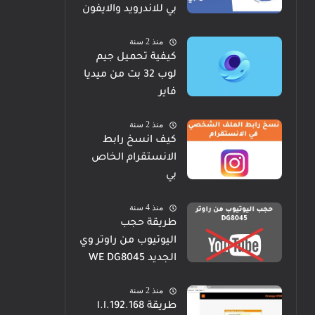
بي للاندرويد والايفون
منذ 2 سنة
كيفية تحميل جيم
لوب 32 بت من ميديا
فاير
منذ 2 سنة
كيف انسخ رابط
الانستقرام الخاص
بي
منذ 4 سنة
طريقة حجب
اليوتيوب من راوتر وي
الجديد WE DG8045
منذ 2 سنة
طريقة 192.168.l.l