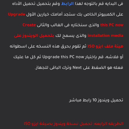
فى البدايه قم بالتوجه لهذا
الرابط
وقم بتحميل تحميل الأداه
على الكمبيوتر الخاص بك ستجد أمامك خيارين الأول
Upgrade
this PC now
والذى سنختاره فى الغالب والثانى
Create
installation media
والذى يسمح لك
بتحميل الويندوز على
هيئة ملف ايزو ISO
ثم تقوم بحرق هذه النسخه على اسطوانه
أو فلاشه، قم بإختيار Upgrade this PC now ثم كل ما عليك
فعله هو الضغط على Next وترك الباقى للجهاز.
تحميل ويندوز 10 رابط مباشر
الطريقه الرابعه: تحميل نسخة ويندوز بصيغة
ايزو ISO