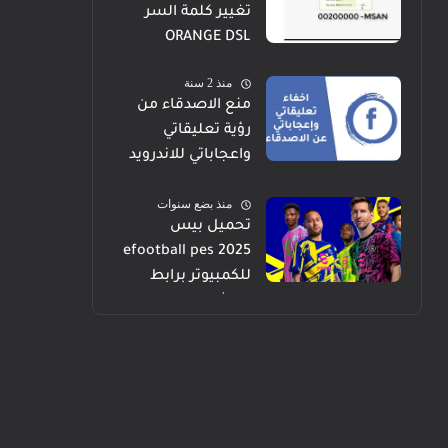
تغيير كلمة السر
ORANGE DSL
منذ 2 سنة
منع الاصدقاء من
رؤية تعليقاتي
واعجاباتي للاندرويد
والايفون والكمبيوتر
منذ بضع سنوات
تحميل بيس
efootball pes 2025
للكمبيوتر برابط
مباشر