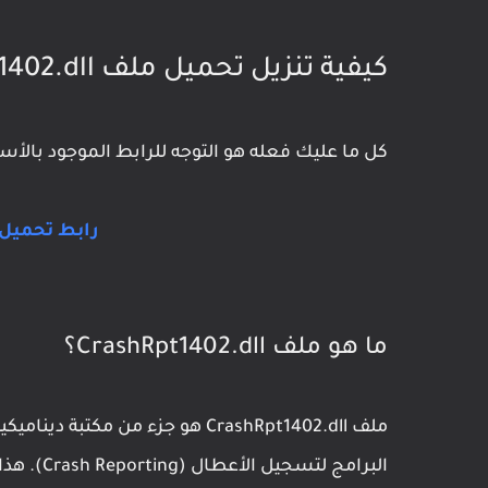
كيفية تنزيل تحميل ملف CrashRpt1402.dll
كل ما عليك فعله هو التوجه للرابط الموجود بال
رابط تحميل ملف 02.dll
ما هو ملف CrashRpt1402.dll؟