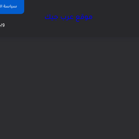
سياسة ا
موقع عرب جيك
وين