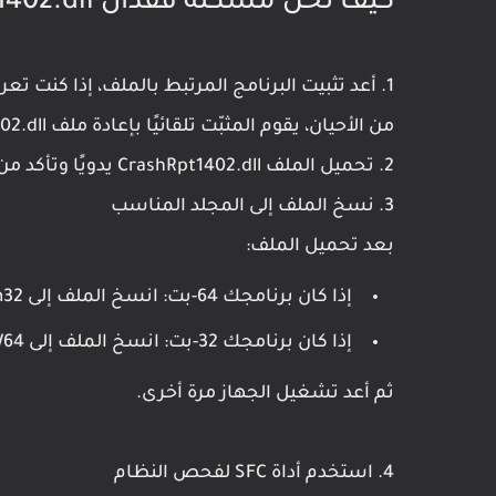
كيف تحل مشكلة فقدان CrashRpt1402.dll؟
1. أعد تثبيت البرنامج المرتبط بالملف، إذا كنت تع
من الأحيان، يقوم المثبّت تلقائيًا بإعادة ملف CrashRpt1402.dll إلى مكانه الصحيح.
2. تحميل الملف CrashRpt1402.dll يدويًا وتأكد من أن الملف يتوافق مع إصدار نظامك (32-بت أو 64-بت).
3. نسخ الملف إلى المجلد المناسب
بعد تحميل الملف:
إذا كان برنامجك 64-بت: انسخ الملف إلى C:\Windows\System32\
إذا كان برنامجك 32-بت: انسخ الملف إلى C:\Windows\SysWOW64\
ثم أعد تشغيل الجهاز مرة أخرى.
4. استخدم أداة SFC لفحص النظام