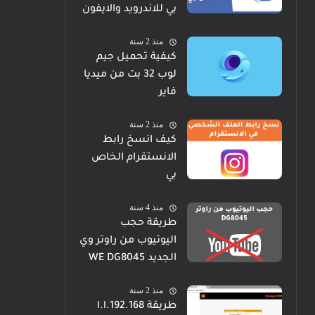
بي للاندرويد والايفون
منذ 2 سنة
كيفية تحميل جيم
لوب 32 بت من ميديا
فاير
منذ 2 سنة
كيف انسخ رابط
الانستقرام الخاص
بي
منذ 4 سنة
طريقة حجب
اليوتيوب من راوتر وي
الجديد WE DG8045
منذ 2 سنة
طريقة 192.168.l.l