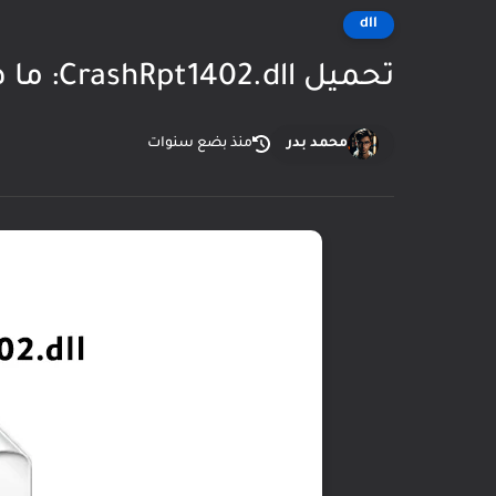
dll
تحميل CrashRpt1402.dll: ما هو هذا الملف؟ ولماذا قد تحتاج إليه؟
محمد بدر
منذ بضع سنوات