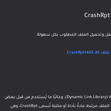
أسفل وتحميل الملف المطلوب بكل سهولة.
CrashRpt14
ملف CrashRpt1402.dll هو جزء من مكتبة ديناميكية (Dynamic Link Library)، وغالبًا ما يُستخدم من قبل بعض
البرامج لتسجيل الأعطال (Crash Reporting). هذا الملف مرتبط عادةً بأداة أو مكتبة تُسمى CrashRpt، وهي