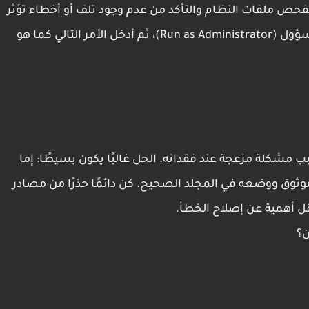
طيع الاعتماد على أداة System File Checker لفحص ملفات النظام والتأكد من عدم وجود تلف أو أخطاء تؤثر
على أداء الجهاز. افتح موجه الأوامر بصلاحيات المسؤول (Run as Administrator)، ثم أدخل الأمر التالي كما هو
ر لكنه قد يسبب مشكلة مزعجة عند فقدانه. الحل غالبًا يكون بسيطًا: إما
موثوق ووضعه في المجلد الصحيح. كن دائمًا حذرًا من مصادر
قل أهمية عن إصلاح الخطأ.
ن؟