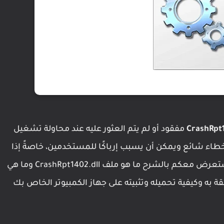
CrashRpt1
مفقود أو لم يتم العثور عليه عند محاولة تشغيل
طاء شائع ويمكن أن يسبب إرباكًا للمستخدمين، خاصةً إذا
لم يكن لديهم خلفية تقنية. في هذا الموضوع سنستعرض معكم بالشرح ما هو ملف CrashRpt1402.dll وما هي
ة به وكيفية تحميله وتثبيته على جهاز الكمبيوتر الخاص بك