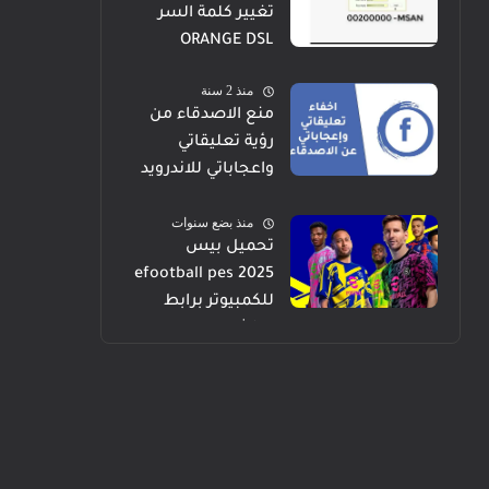
تغيير كلمة السر
ORANGE DSL
منذ 2 سنة
منع الاصدقاء من
رؤية تعليقاتي
واعجاباتي للاندرويد
والايفون والكمبيوتر
منذ بضع سنوات
تحميل بيس
efootball pes 2025
للكمبيوتر برابط
مباشر