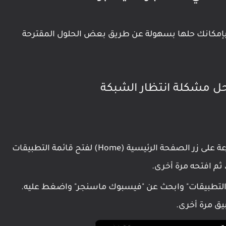
بإمكانك حلها بسهولة عن طريق بعض الحلول المقترحة
أجهزة آيفون 8 وما قبلها: اضغط مرتين بسرعة على زر الصفحة الرئيسية (Home) لفتح قائمة التطبيقات
ثم افتحه مرة أخرى.
تر "التطبيقات" وابحث عن "فيسبوك ماسنجر" واضغط عليه.
يق مرة أخرى.