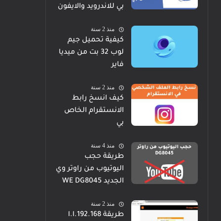
بي للاندرويد والايفون
منذ 2 سنة
كيفية تحميل جيم
لوب 32 بت من ميديا
فاير
منذ 2 سنة
كيف انسخ رابط
الانستقرام الخاص
بي
منذ 4 سنة
طريقة حجب
اليوتيوب من راوتر وي
الجديد WE DG8045
منذ 2 سنة
طريقة 192.168.l.l