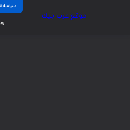
سياسة ا
موقع عرب جيك
وين