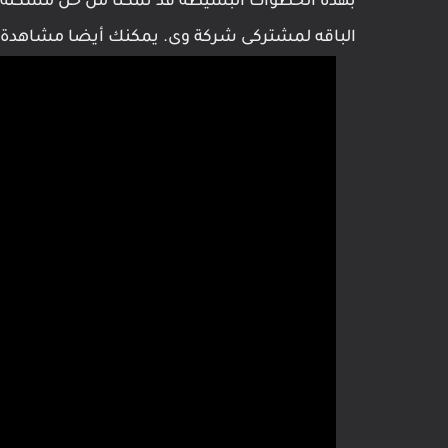
الباقه لمشتركى شركة وى. يمكنك أيضا مشاهدة ه