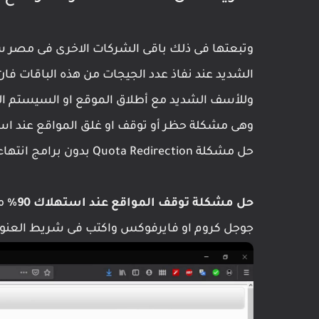
وتبعتها فى ذلك باقى الشركات الاخرى فى مصر سو
وللأسف الشديد مع أطلاق الموقع او السيستم ا
حل مشكلة Quota Redirection بدون برامج انتهاء الباقة ميجا بلس تي اي داتا.
حل مشكلة توقف المواقع عند استهلاك 90%
من
جوجل كروم او فايرفوكس واكتب فى شريط العنوان 192.168.1.1 واضغط زر الادخال "انتر er