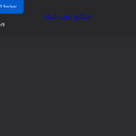
سياسة ا
موقع عرب جيك
وين