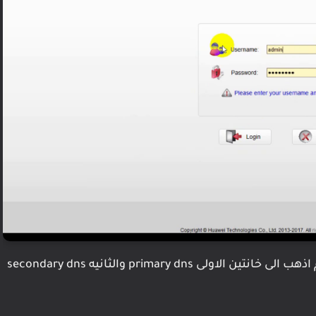
ثم بعد ذلك توجه الى Basic ثم أضغط على LAN ثم اذهب الى خانتين الاولى primary dns والثانيه secondary dns