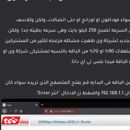
اء فودافون او اورانج او حتى اتصالات، ولكن وللاسف
الشديد عند نفاذ عدد الجيجات من هذه الباقات فان السرعه تصبح 256 كيلو بايت وهى سرعه بطيئه جدا. ولكن
لجديد لشركة وى ظهرت مشكله مزعجه لكثير من المشتركين
وهى مشكلة حظر أو توقف او غلق المواقع عند استهلاك 90% او 70% من الباقه بالنسبه لمشتركى شركة وى او
 الباقه فى البدايه قم بفتح المتصفح الذى تريده سواء كان
Ent".