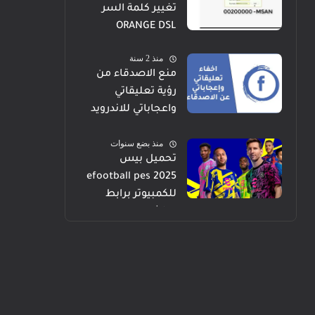
تغيير كلمة السر
ORANGE DSL
منذ 2 سنة
منع الاصدقاء من
رؤية تعليقاتي
واعجاباتي للاندرويد
والايفون والكمبيوتر
منذ بضع سنوات
تحميل بيس
efootball pes 2025
للكمبيوتر برابط
مباشر