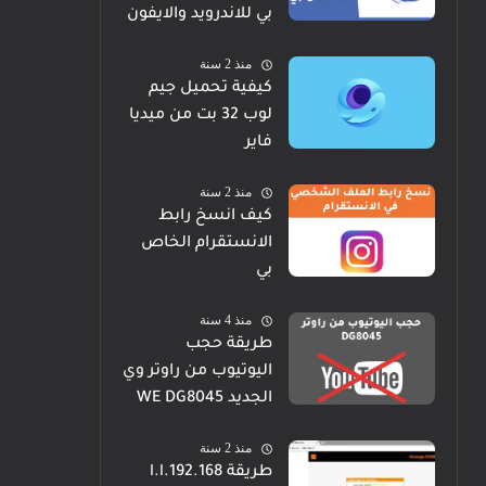
بي للاندرويد والايفون
منذ 2 سنة
كيفية تحميل جيم
لوب 32 بت من ميديا
فاير
منذ 2 سنة
كيف انسخ رابط
الانستقرام الخاص
بي
منذ 4 سنة
طريقة حجب
اليوتيوب من راوتر وي
الجديد WE DG8045
منذ 2 سنة
طريقة 192.168.l.l