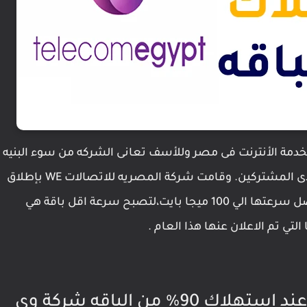
لخدمة الأنترنت فى مصر وللأسف تعانى الشركه من سوء البنيه
التحتيه وتهالكها مما يسبب كثيراً من المشاكل لدى المشتركين. وقامت شركة المصريه للاتصالات WE بإطلاق
باقات جديده للانترنت تحت مسمى Space حيث تصل سرعتها الي 100 ميجا بايت،لتصبح سرعة اقل باقة هي
 من الباقه شركة وى