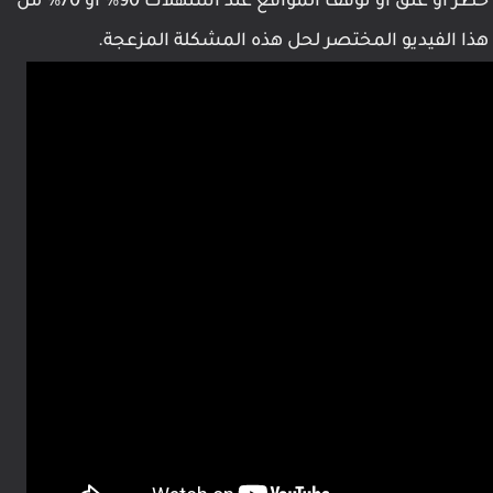
بهذه الخطوات البسيطه قد تمكنا من حل مشكلة حظر او غلق او توقف المواقع عند استهلاك 90% او 70% من
ذا الفيديو المختصر لحل هذه المشكلة المزعجة.