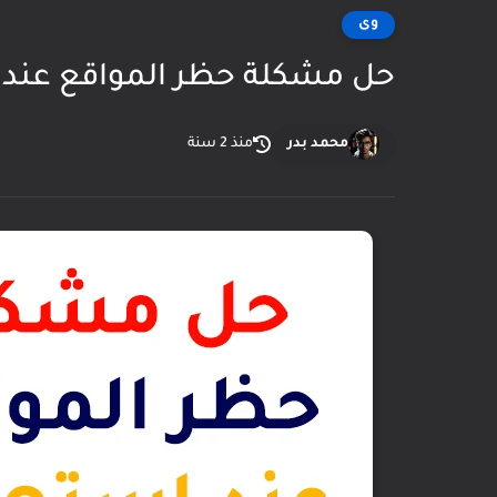
وى
حل مشكلة حظر المواقع عند استهلاك 90% من 
محمد بدر
منذ 2 سنة