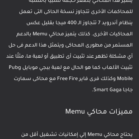
يتميز هذا المحاكي بصغر حجمه نسبيا بالنسبه
للمحاكمات الأخرى تتجاوز نسخة الحاكى التى تعمل
ينظام أندرويد 7 تتجاوز الـ 400 ميجا بقليل عكس
المحاكيات الأخرى. كذلك يتميز محاكي Memu بالدعم
المستمر من مطورى المحاكى ويتمثل هذا الدعم فى حل
أي مشكلة تظهر عند تثبيت أى تطبيق أو لعبة ما، مثلًا عند
تثبيت الألعاب كما هو الحال مع لعبة ببجي موبايل Pubg
Mobile وكذلك فرى فاير Free Fire مع محاكى سمارت
جاجا Smart Gaga.
مميزات محاكي Memu
يحتاج محاكي Memu إلي إمكانيات تشغيل أقل من