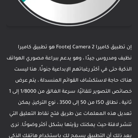
إن تطبيق كاميرا FooteJ Camera 2 هو تطبيق كاميرا
نظيف ومدروس جيدًا ، وهو يدعم ببراعة مصوري الهواتف
الذكية حتى في أكثر رغباتهم الإبداعية جنونًا. هنا ليست
هناك حاجة لاستكشاف القوائم المنسدلة ، يتم عرض
خصائص التصوير تلقائيًا: سرعة الغالق من 1/8000 إلى 1
ثانية ، نطاق ISO من 50 إلى 3500 ، نوع التركيز، يمكن
تعديل هذه المعلمات عن طريق فتح نقاط التعليق التي
تنشر لافتة حيث يمكنك رؤيتها بشكل أكثر وضوحًا. نرى
بعد ذلك أن التطبيق يسمح لك باستخدام هاتفك الذكي