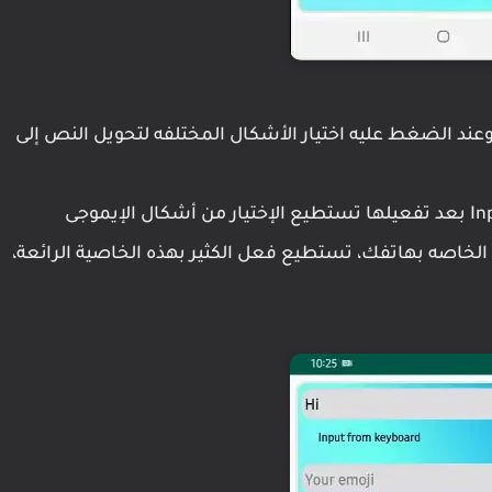
تطيع من خلال السهم الموجود فوق كلمة Go وعند الضغط عليه اختيار الأشكال المختلفه لتحويل النص إلى
خاصية أخرى فى البرنامج وهى Input from keyboard بعد تفعيلها تستطيع الإختيار من أشكال الإيموجى
المختلفة والموجودة على لوحة المفاتيح keyboard الخاصه بهاتفك، تستطيع فعل الكثير بهذه الخاصية الرائعة،