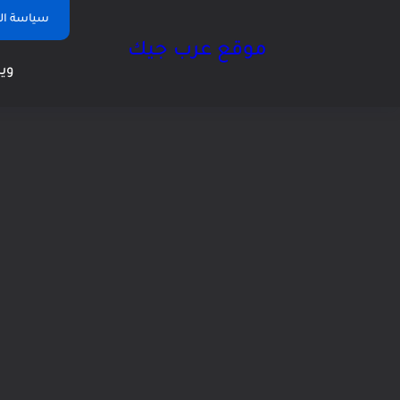
سياسة ا
موقع عرب جيك
وين