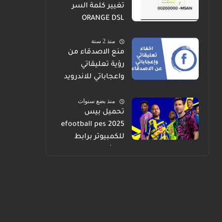
تغيير كلمة السر
ORANGE DSL
منذ 2 سنة
منع الاصدقاء من
رؤية تعليقاتي
واعجاباتي للاندرويد
والايفون والكمبيوتر
منذ بضع سنوات
تحميل بيس
efootball pes 2025
للكمبيوتر برابط
مباشر