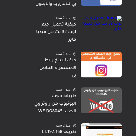
بي للاندرويد والايفون
منذ 2 سنة
كيفية تحميل جيم
لوب 32 بت من ميديا
فاير
منذ 2 سنة
كيف انسخ رابط
الانستقرام الخاص
بي
منذ 4 سنة
طريقة حجب
اليوتيوب من راوتر وي
الجديد WE DG8045
منذ 2 سنة
طريقة 192.168.l.l