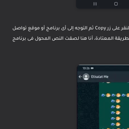
بعد الإنتهاء من كتابة النص الذى تريده تستطيع النقر على زر Copy ثم التوجه إلى أى برنامج أو موقع تواصل
طريقة المعتادة، أنا هنا لصقت النص المحول فى برنامج