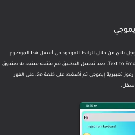
يموجي
جوجل بلاى من خلال الرابط الموجود فى أسفل هذا الموضوع
لتحميل أفضل تطبيق لتحويل النص إلى إيموجى Text to Emoji. بعد تحميل التطبيق قم بفتحه ستجد به صندوق
به Your Text قم بكتابة النص الذى تريد تحويله إلى رموز تعبيرية إيموجى ثم أضغط على كلمة Go، على الفور
أسفل.