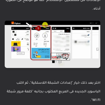
الإعدادات من مستطيل "الإستخدام" كما هو موضح فى الصوره
أدناه.
اختر بعد ذلك خيار "إعدادات الشبكة اللاسلكية"، ثم اكتب
الباسورد الجديده فى المربع المكتوب بجانبه "كلمة مرور شبكة
WI FI".