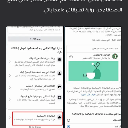
الاصدقاء والثاني "أنا فقط" قم بتفعيل الخيار الثاني لمنع
الاصدقاء من رؤية تعليقاتي واعجاباتي.