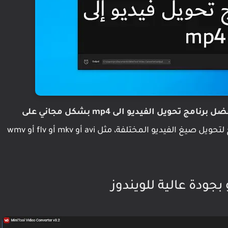
ل برنامج تحويل الفيديو الى mp4 بشكل مجاني على
، حيث يعتبر هذا البرنامج بحق أفضل برنامج لتحويل صيغ الفيديو المختلفة، مثل avi أو mkv أو flv أو wmv
جودة عالية للويندوز