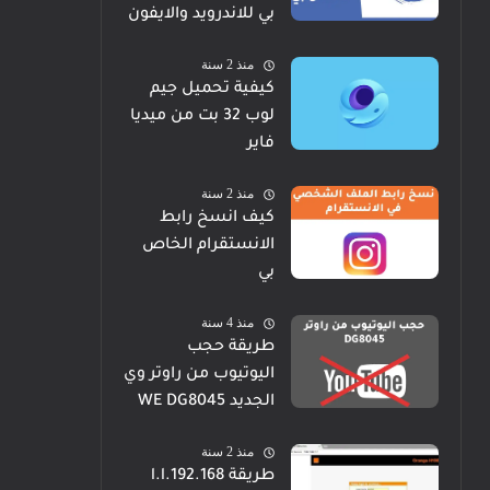
بي للاندرويد والايفون
منذ 2 سنة
كيفية تحميل جيم
لوب 32 بت من ميديا
فاير
منذ 2 سنة
كيف انسخ رابط
الانستقرام الخاص
بي
منذ 4 سنة
طريقة حجب
اليوتيوب من راوتر وي
الجديد WE DG8045
منذ 2 سنة
طريقة 192.168.l.l