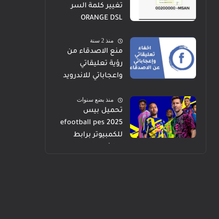
تغيير كلمة السر
ORANGE DSL
منذ 2 سنة
منع الاصدقاء من
رؤية تعليقاتي
واعجاباتي للاندرويد
والايفون والكمبيوتر
منذ بضع سنوات
تحميل بيس
efootball pes 2025
للكمبيوتر برابط
مباشر