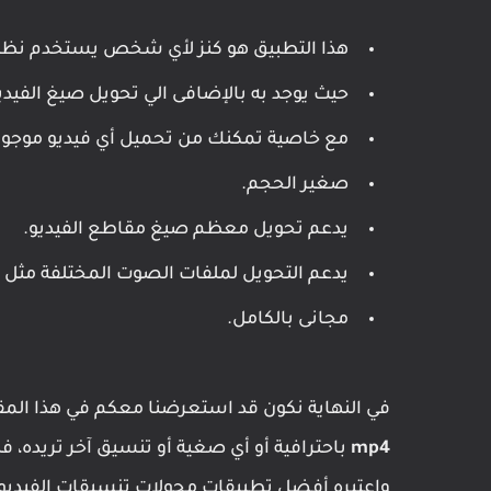
هذا التطبيق هو كنز لأي شخص يستخدم نظام ا
حيث يوجد به بالإضافى الي تحويل صيغ الفيديو الى mp4 أداة تستخدم في تصوير شاشة 
مع خاصية تمكنك من تحميل أي فيديو موجود 
صغير الحجم.
يدعم تحويل معظم صيغ مقاطع الفيديو.
يدعم التحويل لملفات الصوت المختلفة مثل mp3 وغيرها.
مجانى بالكامل.
في النهاية نكون قد استعرضنا معكم في هذا ال
mp4
باحترافية أو أي صغية أو تنسيق آخر تريده،
واعتبره أفضل تطبيقات محولات تنسيقات الفيديو 