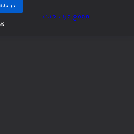
سياسة ا
موقع عرب جيك
وين