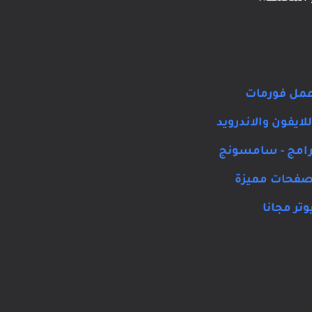
ايفون والاندرويد
برامج - سامسونج
تر مجانا