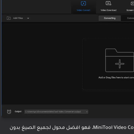
التطبيق المستخدم معنا اليوم هو تطبيق MiniTool Video Converter، فهو افضل محول لجميع الصيغ بدون