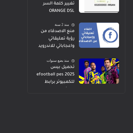
تغيير كلمة السر
ORANGE DSL
منذ 2 سنة
منع الاصدقاء من
رؤية تعليقاتي
واعجاباتي للاندرويد
والايفون والكمبيوتر
منذ بضع سنوات
تحميل بيس
efootball pes 2025
للكمبيوتر برابط
مباشر