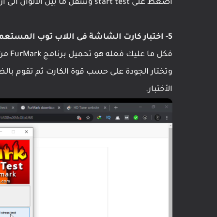
أضغط على start test وتتنقل ما بين الألوان الى أن تتأكد من أن الشاشة سليمه ولا يوجد بها مشاكل.
5- اختبار كارت الشاشة فى اللاب توب المستعمل
فكل ما عليك فعله هو تحميل برنامج FurMark من هذا
الأختبار.