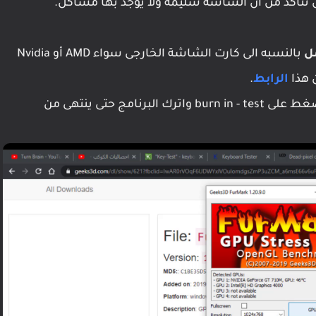
بالنسبه الى كارت الشاشة الخارجى سواء AMD أو Nvidia
الرابط
.
وتختار الجودة على حسب قوة الكارت ثم تقوم بالضغط على burn in - test واترك البرنامج حتى ينتهى من