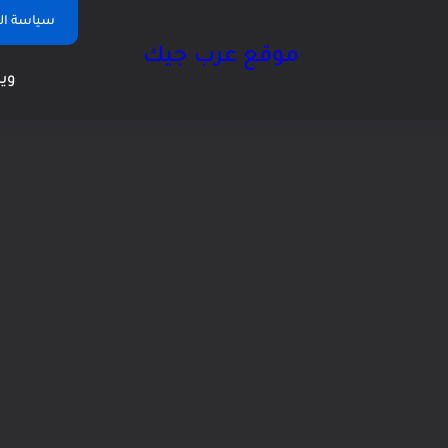
سياسة ا
موقع عرب جيك
وين