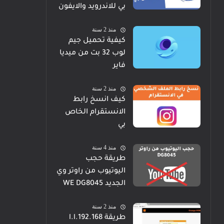
بي للاندرويد والايفون
منذ 2 سنة
كيفية تحميل جيم
لوب 32 بت من ميديا
فاير
منذ 2 سنة
كيف انسخ رابط
الانستقرام الخاص
بي
منذ 4 سنة
طريقة حجب
اليوتيوب من راوتر وي
الجديد WE DG8045
منذ 2 سنة
طريقة 192.168.l.l